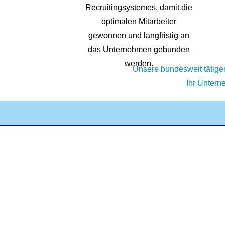
Recruitingsystemes, damit die
optimalen Mitarbeiter
gewonnen und langfristig an
das Unternehmen gebunden
werden.
Unsere bundesweit tätige
Ihr Untern
©2024 von VISEA e.V.